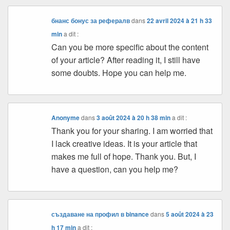
бнанс бонус за рефералв
dans
22 avril 2024 à 21 h 33
min
a dit :
Can you be more specific about the content
of your article? After reading it, I still have
some doubts. Hope you can help me.
Anonyme
dans
3 août 2024 à 20 h 38 min
a dit :
Thank you for your sharing. I am worried that
I lack creative ideas. It is your article that
makes me full of hope. Thank you. But, I
have a question, can you help me?
създаване на профил в binance
dans
5 août 2024 à 23
h 17 min
a dit :