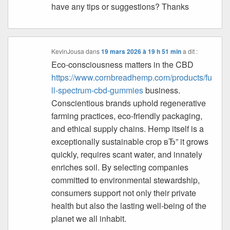
have any tips or suggestions? Thanks
KevinJousa
dans
19 mars 2026 à 19 h 51 min
a dit :
Eco-consciousness matters in the CBD
https://www.cornbreadhemp.com/products/fu
ll-spectrum-cbd-gummies
business.
Conscientious brands uphold regenerative
farming practices, eco-friendly packaging,
and ethical supply chains. Hemp itself is a
exceptionally sustainable crop вЂ” it grows
quickly, requires scant water, and innately
enriches soil. By selecting companies
committed to environmental stewardship,
consumers support not only their private
health but also the lasting well-being of the
planet we all inhabit.