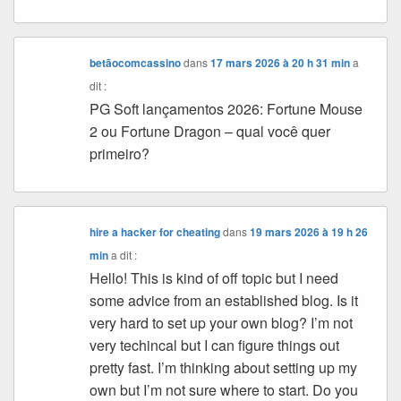
betãocomcassino
dans
17 mars 2026 à 20 h 31 min
a
dit :
PG Soft lançamentos 2026: Fortune Mouse
2 ou Fortune Dragon – qual você quer
primeiro?
hire a hacker for cheating
dans
19 mars 2026 à 19 h 26
min
a dit :
Hello! This is kind of off topic but I need
some advice from an established blog. Is it
very hard to set up your own blog? I’m not
very techincal but I can figure things out
pretty fast. I’m thinking about setting up my
own but I’m not sure where to start. Do you