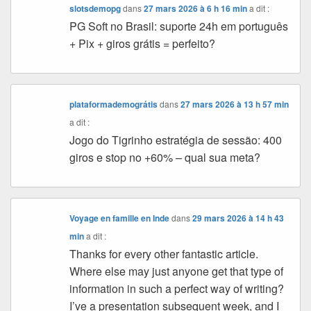
slotsdemopg
dans
27 mars 2026 à 6 h 16 min
a dit :
PG Soft no Brasil: suporte 24h em português
+ Pix + giros grátis = perfeito?
plataformademográtis
dans
27 mars 2026 à 13 h 57 min
a dit :
Jogo do Tigrinho estratégia de sessão: 400
giros e stop no +60% – qual sua meta?
Voyage en famille en Inde
dans
29 mars 2026 à 14 h 43
min
a dit :
Thanks for every other fantastic article.
Where else may just anyone get that type of
information in such a perfect way of writing?
I’ve a presentation subsequent week, and I