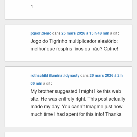
1
pgsoftdemo
dans
25 mars 2026 à 15 h 48 min
a dit :
Jogo do Tigrinho multiplicador aleatório:
melhor que respins fixos ou não? Opine!
rothschild illuminati dynasty
dans
26 mars 2026 à 2 h
06 min
a dit :
My brother suggested I might like this web
site. He was entirely right. This post actually
made my day. You cann’t imagine just how
much time I had spent for this info! Thanks!