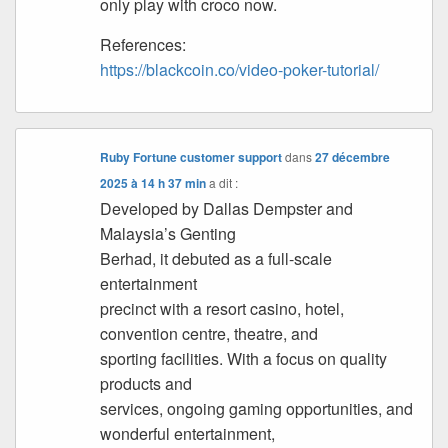
only play with croco now.
References:
https://blackcoin.co/video-poker-tutorial/
Ruby Fortune customer support
dans
27 décembre
2025 à 14 h 37 min
a dit :
Developed by Dallas Dempster and
Malaysia’s Genting
Berhad, it debuted as a full-scale
entertainment
precinct with a resort casino, hotel,
convention centre, theatre, and
sporting facilities. With a focus on quality
products and
services, ongoing gaming opportunities, and
wonderful entertainment,