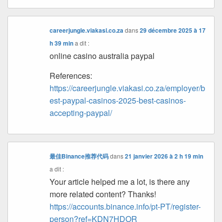
careerjungle.viakasi.co.za
dans
29 décembre 2025 à 17
h 39 min
a dit :
online casino australia paypal
References:
https://careerjungle.viakasi.co.za/employer/b
est-paypal-casinos-2025-best-casinos-
accepting-paypal/
最佳Binance推荐代码
dans
21 janvier 2026 à 2 h 19 min
a dit :
Your article helped me a lot, is there any
more related content? Thanks!
https://accounts.binance.info/pt-PT/register-
person?ref=KDN7HDOR