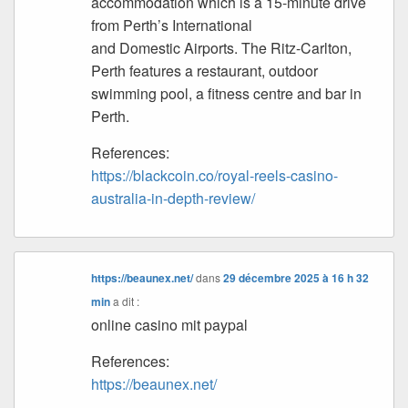
accommodation which is a 15-minute drive
from Perth’s International
and Domestic Airports. The Ritz-Carlton,
Perth features a restaurant, outdoor
swimming pool, a fitness centre and bar in
Perth.
References:
https://blackcoin.co/royal-reels-casino-
australia-in-depth-review/
https://beaunex.net/
dans
29 décembre 2025 à 16 h 32
min
a dit :
online casino mit paypal
References:
https://beaunex.net/