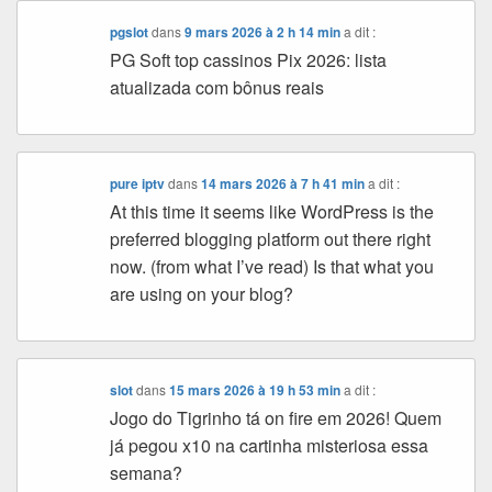
pgslot
dans
9 mars 2026 à 2 h 14 min
a dit :
PG Soft top cassinos Pix 2026: lista
atualizada com bônus reais
pure iptv
dans
14 mars 2026 à 7 h 41 min
a dit :
At this time it seems like WordPress is the
preferred blogging platform out there right
now. (from what I’ve read) Is that what you
are using on your blog?
slot
dans
15 mars 2026 à 19 h 53 min
a dit :
Jogo do Tigrinho tá on fire em 2026! Quem
já pegou x10 na cartinha misteriosa essa
semana?