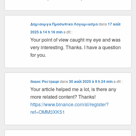
Δημιουργα Προσωπικο Λογαριασμο
dans
17 août
2025 à 14 h 16 min
a dit :
Your point of view caught my eye and was
very interesting. Thanks. I have a question
for you.
бнанс Рестраця
dans
30 août 2025 à 9 h 24 min
a dit :
Your article helped me a lot, is there any
more related content? Thanks!
https://www.binance.com/sl/register?
ref=OMM3XK51