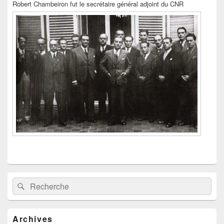
Robert Chambeiron fut le secrétaire général adjoint du CNR
principale
de
widget
pour
la
barre
latérale
Recherche :
Rechercher
Archives