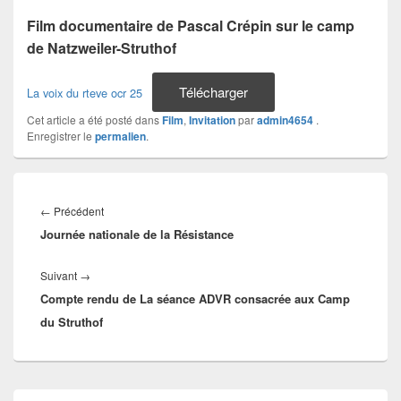
Film documentaire de Pascal Crépin sur le camp
de Natzweiler-Struthof
Télécharger
La voix du rteve ocr 25
Cet article a été posté dans
Film
,
Invitation
par
admin4654
.
Enregistrer le
permalien
.
Navigation
de
Article
←
Précédent
l’article
Journée nationale de la Résistance
précédent :
Article
Suivant
→
Compte rendu de La séance ADVR consacrée aux Camp
suivant :
du Struthof
Zone