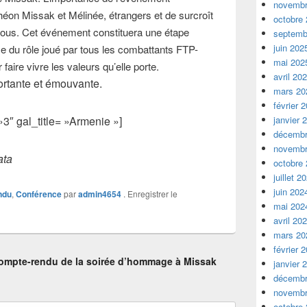
novembr
théon Missak et Mélinée, étrangers et de surcroît
octobre
tous. Cet événement constituera une étape
septemb
juin 202
ce du rôle joué par tous les combattants FTP-
mai 202
faire vivre les valeurs qu’elle porte.
avril 20
ortante et émouvante.
mars 20
février 
janvier 
3″ gal_title= »Armenie »]
décembr
novembr
ata
octobre
juillet 2
juin 202
ndu
,
Conférence
par
admin4654
. Enregistrer le
mai 202
avril 20
mars 20
février 
ompte-rendu de la soirée d’hommage à Missak
janvier 
décembr
novembr
octobre