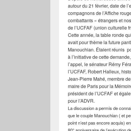
autour du 21 février, date de 
compagnons de l’Affiche roug
combattants « étrangers et nos
de l’UCFAF (union culturelle 
Cette année, la table ronde qu
avait pour thème la future pan
Manouchian. Étaient réunis p
à l’initiative de cette demand
l’appel, le sénateur Rémy Fér
l’UCFAF, Robert Halleux, histor
Jean-Pierre Mahé, membre de l’
maire de Paris pour la Mémoi
président de l’UCFAF et égal
pour l’ADVR.
La discussion a permis de connaît
que le couple Manouchian ( et pe
point n’est pas encore acquis) en
80° anniversaire de l’exécution 