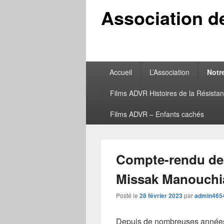
Association d
Menu
Accueil
L’Association
Notr
principal
Films ADVR Histoires de la Résistan
Films ADVR – Enfants cachés
Compte-rendu de 
Missak Manouch
Posté le
28 février 2023
par
admin465
Depuis de nombreuses années