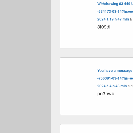
Withdrawing 63 449 U
-534173-03-14?hs=
2024 à 19 h 47 min
a 
3i09dl
You have a message #
-756381-03-14?hs=
2024 à 4 h 43 min
a di
po3nwb