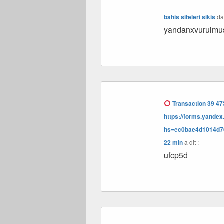
bahis siteleri sikis
da
yandanxvurulmu
Transaction 39 473
https://forms.yande
hs=ec0bae4d1014d7
22 min
a dit :
ufcp5d