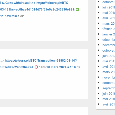
octobre
 $. Gо tо withdrаwаl >>> https://telegra.ph/BTC-
juin 201
42-03-13?hs=ec0bae4d1014d76f61e0a9c245836e92&
mai 201
 11 h 20 min
a dit :
avril 20
mars 20
février 
janvier 
décembr
novembr
octobre
juin 201
 > https://telegra.ph/BTC-Transaction--68882-03-14?
mai 201
avril 20
6f61e0a9c245836e92&
dans
20 mars 2024 à 10 h 59
mars 20
novembr
octobre
septemb
juin 201
mai 201
avril 20