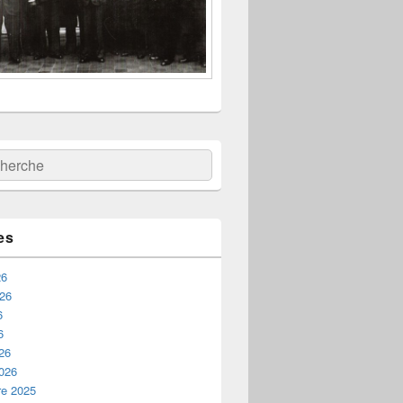
:
ercher
es
26
026
6
6
26
2026
e 2025