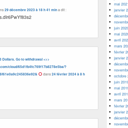
mai 202
janvier 
ns
29 décembre 2023 à 18 h 41 min
a dit :
décembr
s.dIr6PwYf83s2
novembr
juin 202
mai 202
avril 20
mars 20
février 
janvier 
 Dollars. Gо tо withdrаwаl =>>
décembr
x.com/cloud/65d1fb4fc769f17b8278e5ba/?
novembr
6f61e0a9c245836e92&
dans
24 février 2024 à 8 h
octobre
juin 201
mai 201
avril 20
mars 20
février 
janvier 
décembr
novembr