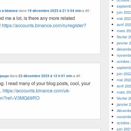
septemb
 в binance
dans
19 décembre 2023 à 21 h 04 min
a dit :
juin 202
ed me a lot, is there any more related
mai 202
avril 20
!
https://accounts.binance.com/ru/register?
mars 20
février 
janvier 
décembr
novembr
octobre
septemb
juin 202
трацю
dans
23 décembre 2023 à 12 h 01 min
a dit :
mai 202
g. I read many of your blog posts, cool, your
avril 20
d.
https://accounts.binance.com/uk-
mars 20
rson?ref=V3MG69RO
février 
janvier 
décembr
novembr
octobre
juin 202