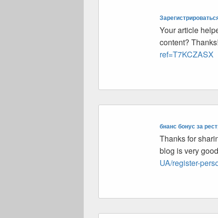
Зарегистрироваться
Your article help
content? Thanks
ref=T7KCZASX
бнанс бонус за рес
Thanks for sharin
blog is very goo
UA/register-pe