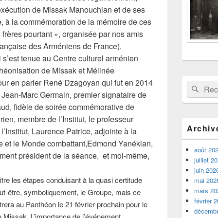
l’exécution de Missak Manouchian et de ses
e, à la commémoration de la mémoire de ces
 frères pourtant », organisée par nos amis
française des Arméniens de France).
i s’est tenue au Centre culturel arménien
théonisation de Missak et Mélinée
our en parler René Dzagoyan qui fut en 2014
Recherche 
Rech
e, Jean-Marc Germain, premier signataire de
aud, fidèle de soirée commémorative de
ien, membre de l’Institut, le professeur
Archiv
Institut, Laurence Patrice, adjointe à la
re et le Monde combattant,Edmond Yanékian,
août 20
ement président de la séance, et moi-même,
juillet 2
juin 202
re les étapes conduisant à la quasi certitude
mai 202
mars 20
ut-être, symboliquement, le Groupe, mais ce
février 
trera au Panthéon le 21 février prochain pour le
décembr
de Missak. L’importance de l’événement