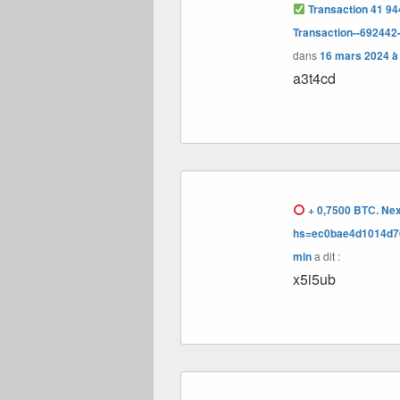
Transaction 41 944
Transaction--6924
dans
16 mars 2024 à
a3t4cd
+ 0,7500 BТС. Next
hs=ec0bae4d1014d7
min
a dit :
x5i5ub