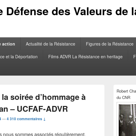
e Défense des Valeurs de 
e action
Actualité de la Résistance
Figures de la Résistance
ce et la Déportation
Films ADVR La Résistance en heritage
F
Zone
Robert Cham
principale
la soirée d’hommage à
du CNR
de
widget
ian – UCFAF-ADVR
pour
la
4
—
4 310 commentaires ↓
barre
latérale
 nous sommes associés régulièrement,