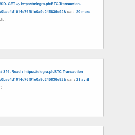
SD. GЕТ => https://telegra.ph/BTC-Transaction-
ec0bae4d1014d76f61e0a9c245836e92&
dans
20 mars
dit :
 346. Read > https://telegra.ph/BTC-Transaction-
ec0bae4d1014d76f61e0a9c245836e92&
dans
21 avril
t :