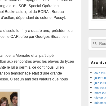
anglais du SOE, Special Opération
nel Buckmaster), et du BCRA , Bureau
d’action, dépendant du colonel Passy).
a dissolution il y a quatre ans, président du
nce, le CAR, créé par Georges Bidault en
Recherche 
Rech
litant de la Mémoire et a participé
tion aux rencontres avec les élèves du lycée
Archiv
té le lui a permis, ce dont nous lui en
ar son témoignage était d’une grande
août 20
juillet 2
hesse. C’est un ami des valeurs que nous
juin 202
mai 202
mars 20
février 
décembr