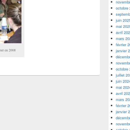
novembr
octobre
septemb
juin 202
mai 202
avril 20
mars 20
février 
her en 2008
janvier 
décembr
novembr
octobre
juillet 2
juin 202
mai 202
avril 20
mars 20
février 
janvier 
décembr
novembr
octobre