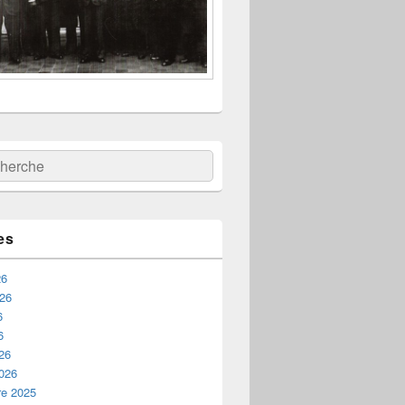
:
ercher
es
26
026
6
6
26
2026
e 2025