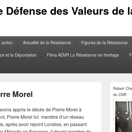
e Défense des Valeurs de 
 action
Actualité de la Résistance
Figures de la Résistance
ce et la Déportation
Films ADVR La Résistance en heritage
F
Zone
Robert Cham
principale
erre Morel
du CNR
de
widget
pour
avons appris le décès de Pierre Morel à
la
ant, Pierre Morel fut membre d’un réseau
barre
latérale
is, après avoir rejoint Londres, en passant
de Miranda en Espagne, il devint membre du