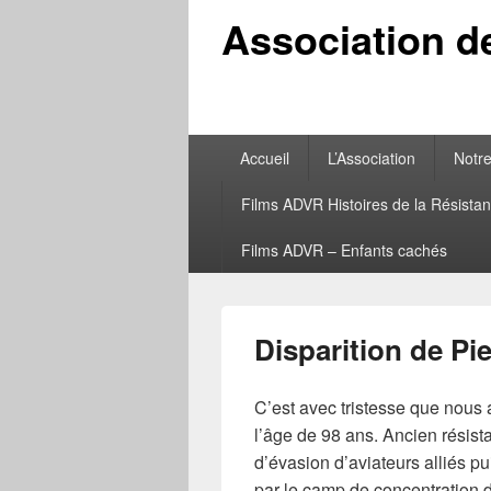
Association d
Menu
Accueil
L’Association
Notre
principal
Films ADVR Histoires de la Résistan
Films ADVR – Enfants cachés
Disparition de Pi
C’est avec tristesse que nous 
l’âge de 98 ans. Ancien résist
d’évasion d’aviateurs alliés pu
par le camp de concentration 